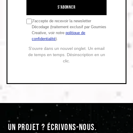
S'ABONNER
J'accepte de recevoir la newsletter
Décodage (traitement exclusif par Goumies
Creative, voir notre
politique de
confidentialité
).
S'ouvre dans un nouvel onglet. Un email
de temps en temps. Désinscription en un
clic.
UN PROJET ? ÉCRIVONS-NOUS.